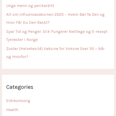
o
Unge menn og perikarditt
r
Alt om Influensavaksinen 2025 – Hvem Bør Ta Den og
:
Hvor Får Du Den Raskt?
Spar Tid og Penger: Slik Fungerer Nettlege og E-resept
Tjenester i Norge
Zoster (Helvetesild) Vaksine for Voksne Over 50 – Når
og Hvorfor?
Categories
Eldreomsorg
Health