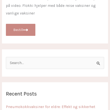
på video. Flokki hjelper med både reise vaksiner og
vanlige vaksiner
Bestill
S
e
a
r
c
Recent Posts
h
f
Pneumokokkvaksiner for eldre: Effekt og sikkerhet