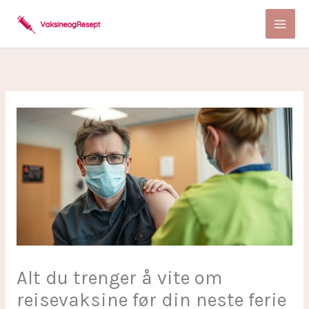
Skip
to
content
Alt du trenger å vite om
reisevaksine før din neste ferie