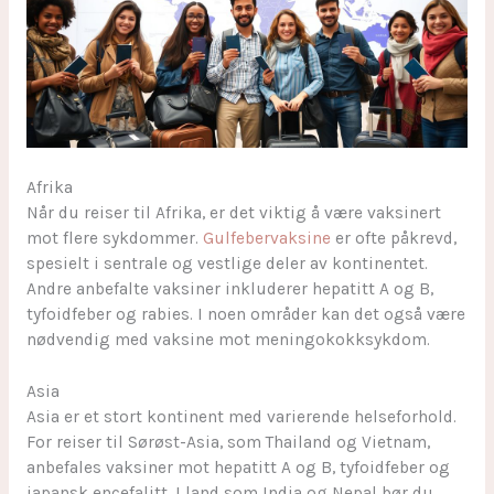
Afrika
Når du reiser til Afrika, er det viktig å være vaksinert
mot flere sykdommer.
Gulfebervaksine
er ofte påkrevd,
spesielt i sentrale og vestlige deler av kontinentet.
Andre anbefalte vaksiner inkluderer hepatitt A og B,
tyfoidfeber og rabies. I noen områder kan det også være
nødvendig med vaksine mot meningokokksykdom.
Asia
Asia er et stort kontinent med varierende helseforhold.
For reiser til Sørøst-Asia, som Thailand og Vietnam,
anbefales vaksiner mot hepatitt A og B, tyfoidfeber og
japansk encefalitt. I land som India og Nepal bør du