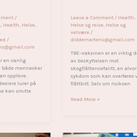
mment
/
Leave a Comment
/
Health
,
g
,
Health
,
Helse
,
Helse og reise
,
Helse og
,
velvære
/
zed
/
diddemartens@gmail.com
ns@gmail.com
TBE-vaksinen er en viktig d
er en vanlig
av beskyttelsen mot
m både mennesker
skogflåttencefalitt, en alvor
an oppleve.
sykdom som kan overføres 
eiere lurer på
flåttbitt. Selv om risikoen
se kan smitte
Alt
Read More »
»
du
trenger
å
vite
om