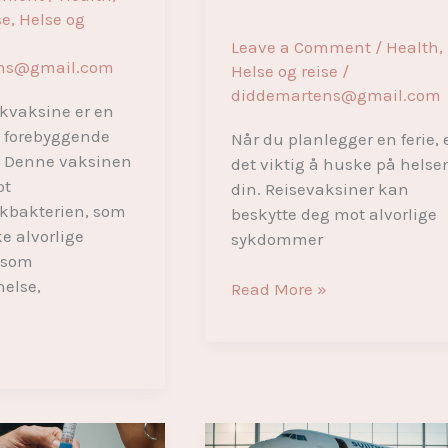
se
,
Helse og
Leave a Comment
/
Health
,
ns@gmail.com
Helse og reise
/
diddemartens@gmail.com
vaksine er en
v forebyggende
Når du planlegger en ferie, 
. Denne vaksinen
det viktig å huske på helse
ot
din. Reisevaksiner kan
bakterien, som
beskytte deg mot alvorlige
e alvorlige
sykdommer
 som
else,
Alt
Read More »
du
»
trenger
å
vite
om
kvaksine
reisevaksine