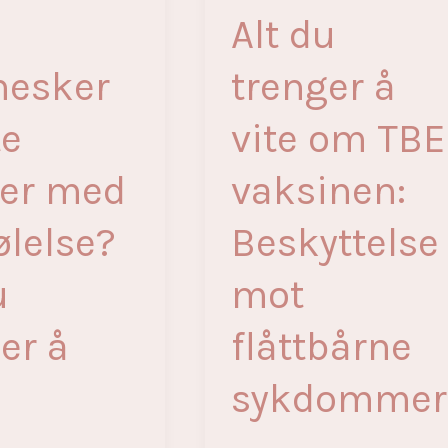
Alt du
esker
trenger å
te
vite om TBE
er med
vaksinen:
ølelse?
Beskyttelse
u
mot
er å
flåttbårne
sykdommer