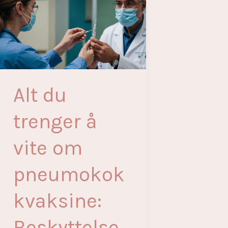
trenger
hepatitt
å
vaksine:
vite
En
omfattende
guide
Alt du
trenger å
vite om
pneumokok
kvaksine:
Beskyttelse