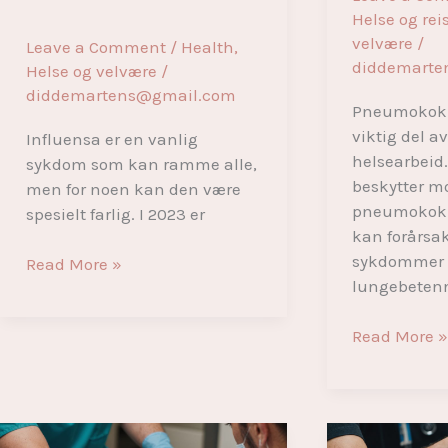
Helse og rei
velvære
/
Leave a Comment
/
Health
,
diddemarte
Helse og velvære
/
diddemartens@gmail.com
Pneumokokk
viktig del a
Influensa er en vanlig
helsearbeid
sykdom som kan ramme alle,
beskytter m
men for noen kan den være
pneumokokk
spesielt farlig. I 2023 er
kan forårsak
sykdommer
Hvorfor
Read More »
lungebetenn
influensavaksine
er
Fordelene
Read More 
viktig
med
for
å
din
ta
helse
pneumokok
i