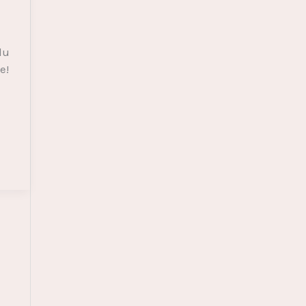
du
e!