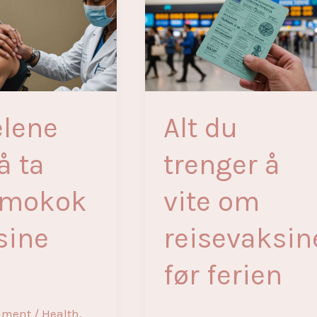
TBE-
vaksinen:
Beskyttelse
mot
flåttbårne
sykdommer
elene
Alt du
å ta
trenger å
umokok
vite om
sine
reisevaksin
før ferien
mment
/
Health
,