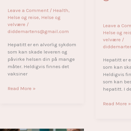
Leave a Comment
/
Health
,
Helse og reise
,
Helse og
velvære
/
Leave a Co
diddemartens@gmail.com
Helse og rei
velvære
/
Hepatitt er en alvorlig sykdom
diddemarte
som kan skade leveren og
påvirke helsen din på mange
Hepatitt er 
måter. Heldigvis finnes det
som kan ska
vaksiner
Heldigvis fi
som kan bes
Viktigheten
Read More »
hepatitt. I 
av
hepatitt
Fordelene
Read More 
vaksine:
med
Alt
å
du
ta