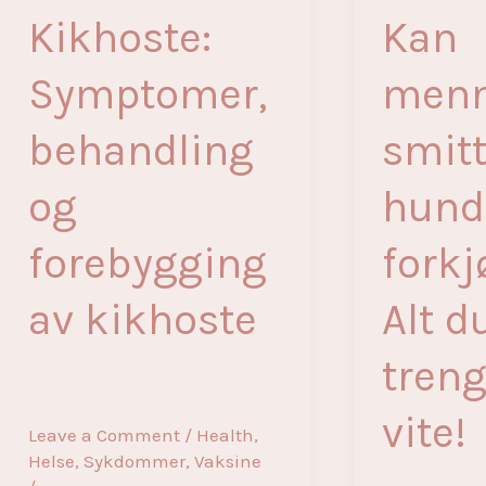
Kikhoste:
Kan
Symptomer,
menn
behandling
smit
og
hund
forebygging
forkj
av kikhoste
Alt d
treng
vite!
Leave a Comment
/
Health
,
Helse
,
Sykdommer
,
Vaksine