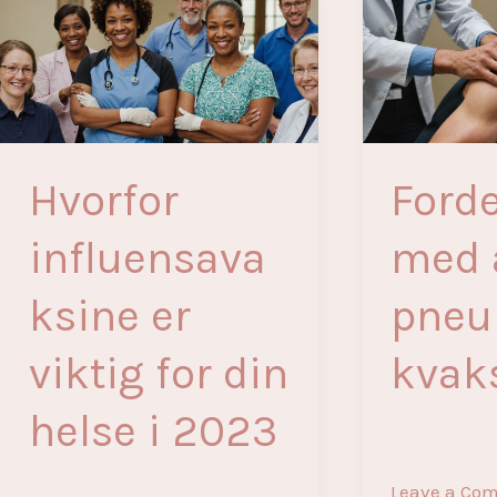
forkjølelse?
Alt
du
trenger
å
vite!
Hvorfor
Ford
influensava
med 
ksine er
pne
viktig for din
kvak
helse i 2023
Leave a Co