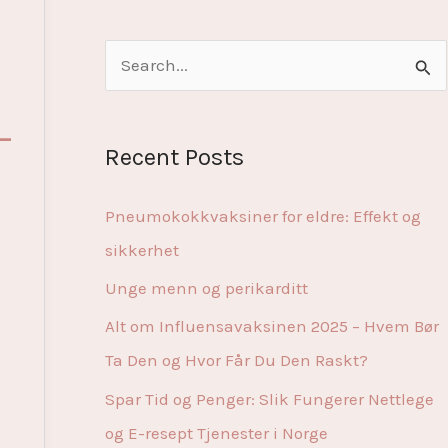
S
e
a
-
Recent Posts
r
c
Pneumokokkvaksiner for eldre: Effekt og
h
sikkerhet
f
Unge menn og perikarditt
o
Alt om Influensavaksinen 2025 – Hvem Bør
r
Ta Den og Hvor Får Du Den Raskt?
:
Spar Tid og Penger: Slik Fungerer Nettlege
og E-resept Tjenester i Norge