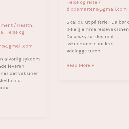
Helse og reise
/
diddemartens@gmail.com
Skal du ut på ferie? Da bør 
mment
/
Health
,
ikke glemme reisevaksinen
se
,
Helse og
De beskytter deg mot
sykdommer som kan
ns@gmail.com
ødelegge turen
en alvorlig sykdom
Hvorfor
Read More »
de leveren.
er
nnes det vaksiner
reisevaksine
kytte mot
viktig
denne
for
din
»
neste
ferie?