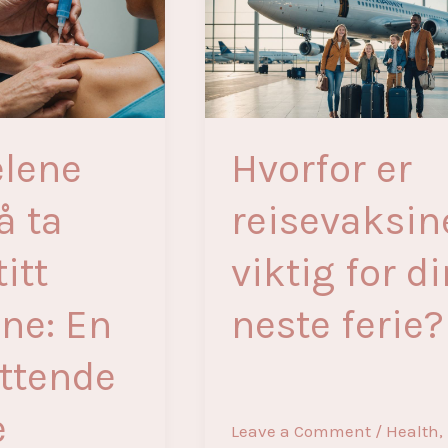
før
ferien
elene
Hvorfor er
å ta
reisevaksin
itt
viktig for di
ne: En
neste ferie?
ttende
e
Leave a Comment
/
Health
,