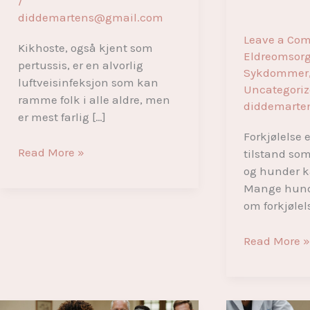
/
diddemartens@gmail.com
Leave a Co
Kikhoste, også kjent som
Eldreomsor
pertussis, er en alvorlig
Sykdommer
luftveisinfeksjon som kan
Uncategori
ramme folk i alle aldre, men
diddemarte
er mest farlig […]
Forkjølelse 
Kikhoste:
Read More »
tilstand so
Symptomer,
og hunder k
behandling
Mange hunde
og
om forkjølel
forebygging
av
Kan
Read More 
kikhoste
mennesker
smitte
hunder
med