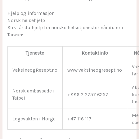
Hjelp og informasjon
Norsk helsehjelp
Slik får du hjelp fra norske helsetjenester når du er i
Taiwan:
Tjeneste
Kontaktinfo
Nå
Va
VaksineogResept.no
www.vaksineogresept.no
før
Ak
Norsk ambassade i
+886 2 2757 6257
ko
Taipei
bi
Me
Legevakten i Norge
+47 116 117
sp