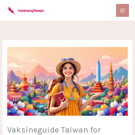
Skip
to
content
Vaksineguide Taiwan for