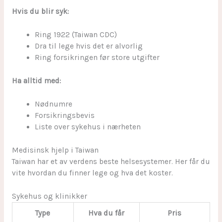
Hvis du blir syk:
Ring 1922 (Taiwan CDC)
Dra til lege hvis det er alvorlig
Ring forsikringen før store utgifter
Ha alltid med:
Nødnumre
Forsikringsbevis
Liste over sykehus i nærheten
sbb-itb-174f019
Medisinsk hjelp i Taiwan
Taiwan har et av verdens beste helsesystemer. Her får du
vite hvordan du finner lege og hva det koster.
Sykehus og klinikker
Type
Hva du får
Pris