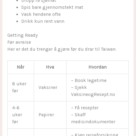
Dropp rå sjømat
Spis bare gjennomstekt mat
Vask hendene ofte
Drikk kun rent vann
Getting Ready
Før avreise
Her er det du trenger å gjøre før du drar til Taiwan:
Når
Hva
Hvordan
– Book legetime
8 uker
Vaksiner
– Sjekk
før
VaksineogResept.no
4-6
– Få resepter
uker
Papirer
– Skaff
før
medisindokumenter
– Kjøp reiseforsikring