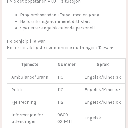
Hvis det oppstår en AKUTT situasjon:
Ring ambassaden i Taipei med en gang
Ha forsikringsnummeret ditt klart
Spør etter engelsk-talende personell
Helsehjelp i Taiwan
Her er de viktigste nødnumrene du trenger i Taiwan:
Tjeneste
Nummer
Språk
Ambulanse/Brann
119
Engelsk/Kinesisk
Politi
110
Engelsk/Kinesisk
Fjellredning
112
Engelsk/Kinesisk
Informasjon for
0800-
Engelsk
utlendinger
024-111