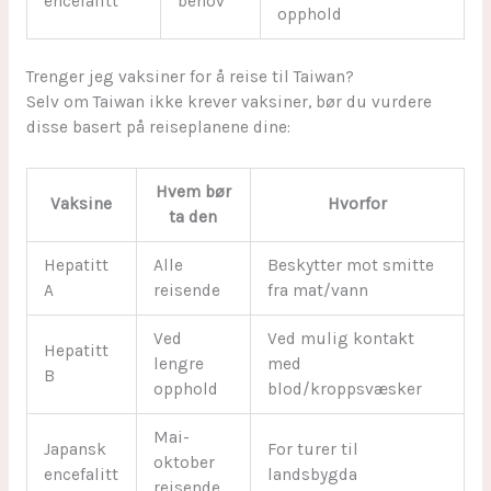
encefalitt
behov
opphold
Trenger jeg vaksiner for å reise til Taiwan?
Selv om Taiwan ikke krever vaksiner, bør du vurdere
disse basert på reiseplanene dine:
Hvem bør
Vaksine
Hvorfor
ta den
Hepatitt
Alle
Beskytter mot smitte
A
reisende
fra mat/vann
Ved
Ved mulig kontakt
Hepatitt
lengre
med
B
opphold
blod/kroppsvæsker
Mai-
Japansk
For turer til
oktober
encefalitt
landsbygda
reisende