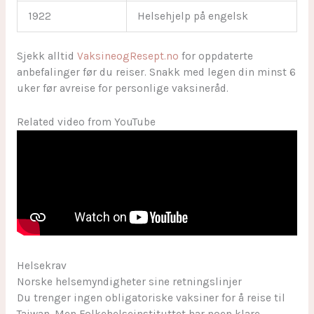
1922
Helsehjelp på engelsk
Sjekk alltid
VaksineogResept.no
for oppdaterte
anbefalinger før du reiser. Snakk med legen din minst 6
uker før avreise for personlige vaksineråd.
Related video from YouTube
Helsekrav
Norske helsemyndigheter sine retningslinjer
Du trenger ingen obligatoriske vaksiner for å reise til
Taiwan. Men Folkehelseinstituttet har noen klare