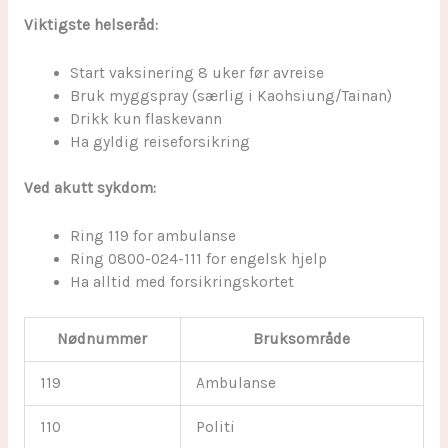
Viktigste helseråd:
Start vaksinering 8 uker før avreise
Bruk myggspray (særlig i Kaohsiung/Tainan)
Drikk kun flaskevann
Ha gyldig reiseforsikring
Ved akutt sykdom:
Ring 119 for ambulanse
Ring 0800-024-111 for engelsk hjelp
Ha alltid med forsikringskortet
Nødnummer
Bruksområde
119
Ambulanse
110
Politi