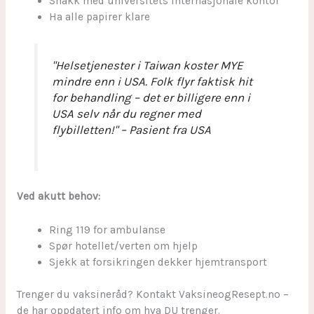
Snakk med universitets internasjonale kontor
Ha alle papirer klare
"Helsetjenester i Taiwan koster MYE
mindre enn i USA. Folk flyr faktisk hit
for behandling – det er billigere enn i
USA selv når du regner med
flybilletten!" – Pasient fra USA
Ved akutt behov:
Ring 119 for ambulanse
Spør hotellet/verten om hjelp
Sjekk at forsikringen dekker hjemtransport
Trenger du vaksineråd? Kontakt VaksineogResept.no –
de har oppdatert info om hva DU trenger.