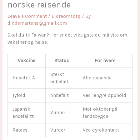
norske reisende
Leave a Comment
/
Eldreomsorg
/ By
diddemartens@gmail.com
Skal du til Taiwan? Her er det viktigste du må vite om
vaksiner og helse:
Vaksine
Status
For hvem
Sterkt
Hepatitt A
Alle reisende
anbefalt
Tyfoid
Anbefalt
Ved lengre opphold
Japansk
Mai-oktober på
Vurder
encefalitt
landsbygda
Rabies
Vurder
Ved dyrekontakt