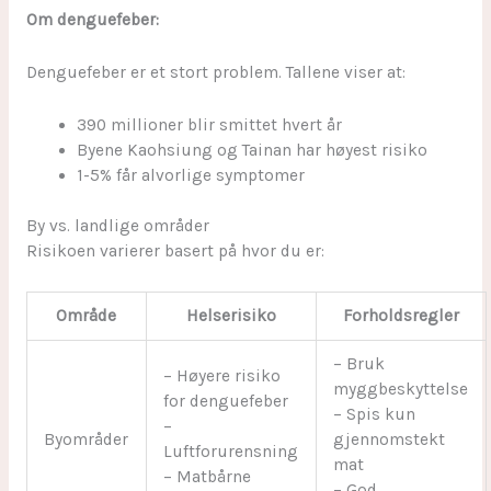
Om denguefeber:
Denguefeber er et stort problem. Tallene viser at:
390 millioner blir smittet hvert år
Byene Kaohsiung og Tainan har høyest risiko
1-5% får alvorlige symptomer
By vs. landlige områder
Risikoen varierer basert på hvor du er:
Område
Helserisiko
Forholdsregler
– Bruk
– Høyere risiko
myggbeskyttelse
for denguefeber
– Spis kun
–
Byområder
gjennomstekt
Luftforurensning
mat
– Matbårne
– God