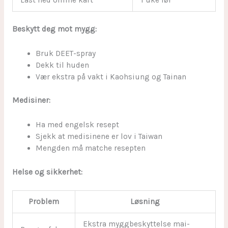
Last ned offline kart
1 uke før
Beskytt deg mot mygg:
Bruk DEET-spray
Dekk til huden
Vær ekstra på vakt i Kaohsiung og Tainan
Medisiner:
Ha med engelsk resept
Sjekk at medisinene er lov i Taiwan
Mengden må matche resepten
Helse og sikkerhet:
Problem
Løsning
Ekstra myggbeskyttelse mai-