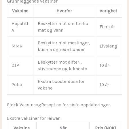
Grunnleggende vaksiner
Vaksine
Hvorfor
Varighet
Hepatitt
Beskytter mot smitte fra
Flere år
A
mat og vann
Beskytter mot meslinger,
MMR
Livslang
kusma og røde hunder
Beskytter mot difteri,
DTP
10 år
stivkrampe og kikhoste
Ekstra boosterdose for
Polio
10 år
voksne
Sjekk VaksineogResept.no for siste oppdateringer.
Ekstra vaksiner for Taiwan
Vaksine
Når
Pris (NOK)