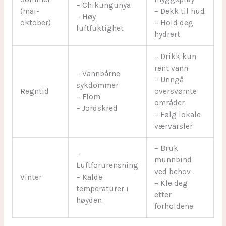
– Chikungunya
(mai-
– Dekk til hud
– Høy
oktober)
– Hold deg
luftfuktighet
hydrert
– Drikk kun
rent vann
– Vannbårne
– Unngå
sykdommer
Regntid
oversvømte
– Flom
områder
– Jordskred
– Følg lokale
værvarsler
– Bruk
–
munnbind
Luftforurensning
ved behov
Vinter
– Kalde
– Kle deg
temperaturer i
etter
høyden
forholdene