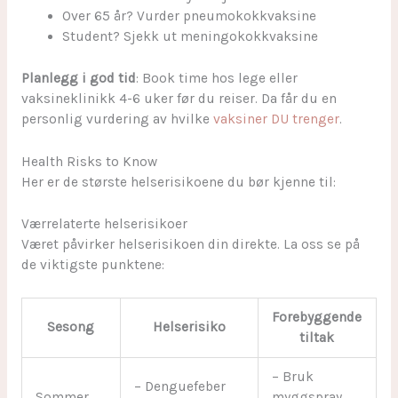
Over 65 år? Vurder pneumokokkvaksine
Student? Sjekk ut meningokokkvaksine
Planlegg i god tid
: Book time hos lege eller
vaksineklinikk 4-6 uker før du reiser. Da får du en
personlig vurdering av hvilke
vaksiner DU trenger
.
Health Risks to Know
Her er de største helserisikoene du bør kjenne til:
Værrelaterte helserisikoer
Været påvirker helserisikoen din direkte. La oss se på
de viktigste punktene:
Forebyggende
Sesong
Helserisiko
tiltak
– Bruk
– Denguefeber
Sommer
myggspray