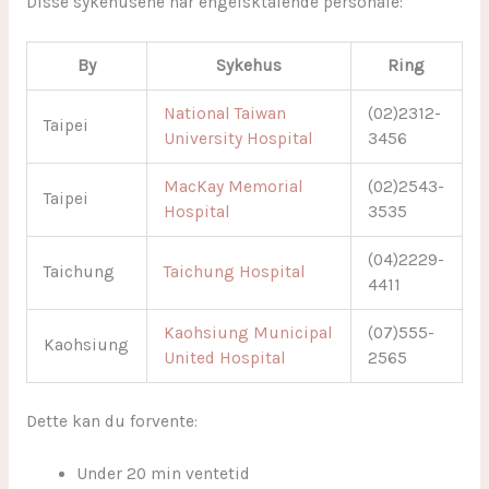
Disse sykehusene har engelsktalende personale:
By
Sykehus
Ring
National Taiwan
(02)2312-
Taipei
University Hospital
3456
MacKay Memorial
(02)2543-
Taipei
Hospital
3535
(04)2229-
Taichung
Taichung Hospital
4411
Kaohsiung Municipal
(07)555-
Kaohsiung
United Hospital
2565
Dette kan du forvente:
Under 20 min ventetid