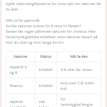
Sjekk VaksineogResept.no for siste nytt om vaksiner før
du drar.
Ofte stilte spørsmål
Hvilke vaksiner kreves for å reise til Taiwan?
Taiwan har ingen påkrevde vaksiner for innreise. Men
helsemyndighetene anbefaler noen vaksiner basert på
hvor du skal og hvor lenge du blir:
Vaksine
Status
Når ta den
Hepatitt A
Anbefalt
4-6 uker før reisen
og B
Hvis over 5 år siden
Tetanus
Anbefalt
sist
For
Japansk
Ved
landsbygda/lengre