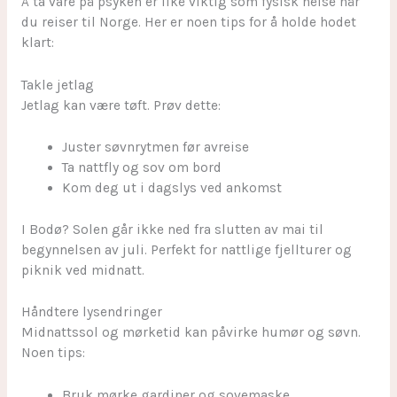
Å ta vare på psyken er like viktig som fysisk helse når
du reiser til Norge. Her er noen tips for å holde hodet
klart:
Takle jetlag
Jetlag kan være tøft. Prøv dette:
Juster søvnrytmen før avreise
Ta nattfly og sov om bord
Kom deg ut i dagslys ved ankomst
I Bodø? Solen går ikke ned fra slutten av mai til
begynnelsen av juli. Perfekt for nattlige fjellturer og
piknik ved midnatt.
Håndtere lysendringer
Midnattssol og mørketid kan påvirke humør og søvn.
Noen tips:
Bruk mørke gardiner og sovemaske