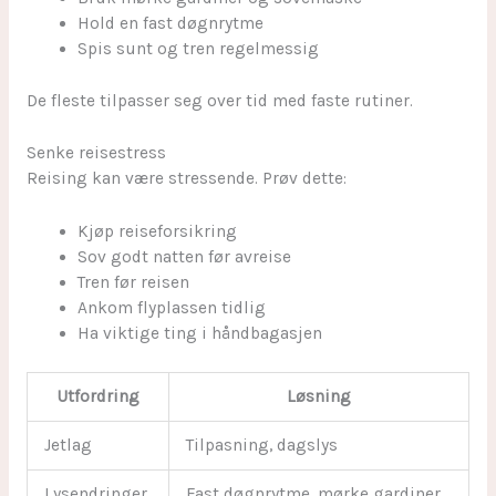
Hold en fast døgnrytme
Spis sunt og tren regelmessig
De fleste tilpasser seg over tid med faste rutiner.
Senke reisestress
Reising kan være stressende. Prøv dette:
Kjøp reiseforsikring
Sov godt natten før avreise
Tren før reisen
Ankom flyplassen tidlig
Ha viktige ting i håndbagasjen
Utfordring
Løsning
Jetlag
Tilpasning, dagslys
Lysendringer
Fast døgnrytme, mørke gardiner