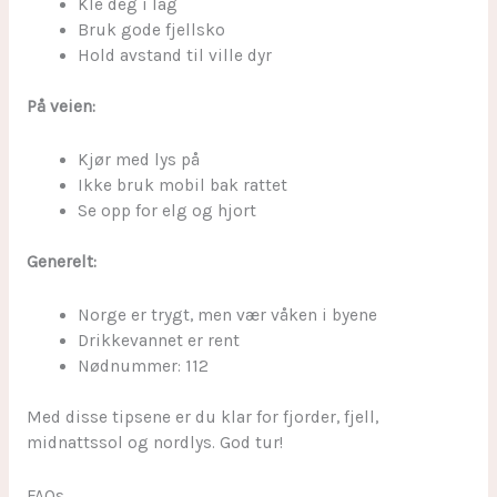
Kle deg i lag
Bruk gode fjellsko
Hold avstand til ville dyr
På veien:
Kjør med lys på
Ikke bruk mobil bak rattet
Se opp for elg og hjort
Generelt:
Norge er trygt, men vær våken i byene
Drikkevannet er rent
Nødnummer: 112
Med disse tipsene er du klar for fjorder, fjell,
midnattssol og nordlys. God tur!
FAQs