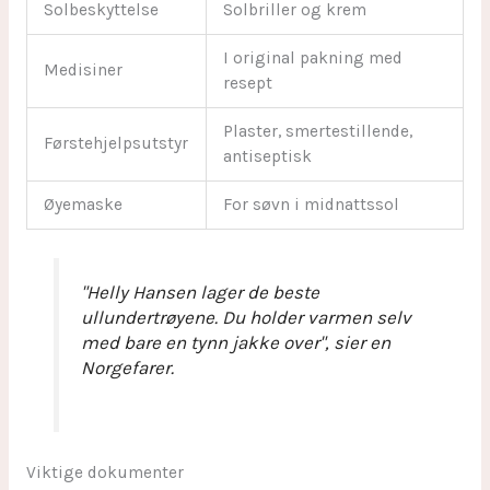
Solbeskyttelse
Solbriller og krem
I original pakning med
Medisiner
resept
Plaster, smertestillende,
Førstehjelpsutstyr
antiseptisk
Øyemaske
For søvn i midnattssol
"Helly Hansen lager de beste
ullundertrøyene. Du holder varmen selv
med bare en tynn jakke over", sier en
Norgefarer.
Viktige dokumenter