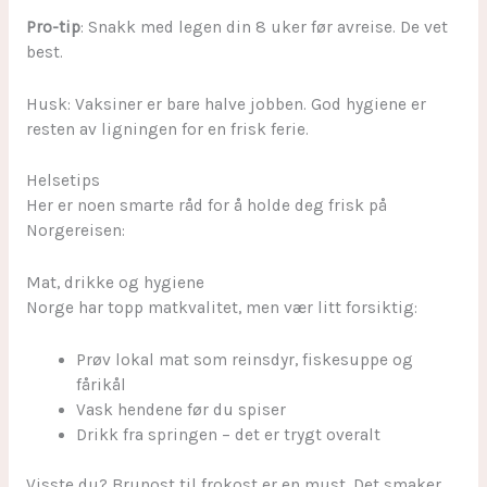
Pro-tip
: Snakk med legen din 8 uker før avreise. De vet
best.
Husk: Vaksiner er bare halve jobben. God hygiene er
resten av ligningen for en frisk ferie.
Helsetips
Her er noen smarte råd for å holde deg frisk på
Norgereisen:
Mat, drikke og hygiene
Norge har topp matkvalitet, men vær litt forsiktig:
Prøv lokal mat som reinsdyr, fiskesuppe og
fårikål
Vask hendene før du spiser
Drikk fra springen – det er trygt overalt
Visste du? Brunost til frokost er en must. Det smaker