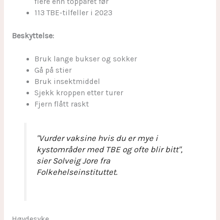
flere enn toppåret før
113 TBE-tilfeller i 2023
Beskyttelse:
Bruk lange bukser og sokker
Gå på stier
Bruk insektmiddel
Sjekk kroppen etter turer
Fjern flått raskt
"Vurder vaksine hvis du er mye i
kystområder med TBE og ofte blir bitt",
sier Solveig Jore fra
Folkehelseinstituttet.
Høydesyke