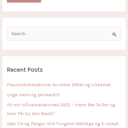
S
e
a
r
c
Recent Posts
h
f
Pneumokokkvaksiner for eldre: Effekt og sikkerhet
o
Unge menn og perikarditt
r
Alt om Influensavaksinen 2025 – Hvem Bør Ta Den og
:
Hvor Får Du Den Raskt?
Spar Tid og Penger: Slik Fungerer Nettlege og E-resept