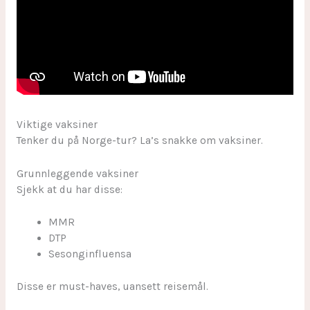
Viktige vaksiner
Tenker du på Norge-tur? La’s snakke om vaksiner.
Grunnleggende vaksiner
Sjekk at du har disse:
MMR
DTP
Sesonginfluensa
Disse er must-haves, uansett reisemål.