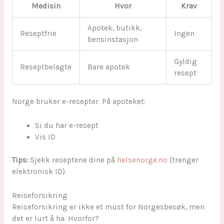
Medisin
Hvor
Krav
Apotek, butikk,
Reseptfrie
Ingen
bensinstasjon
Gyldig
Reseptbelagte
Bare apotek
resept
Norge bruker e-resepter. På apoteket:
Si du har e-resept
Vis ID
Tips:
Sjekk reseptene dine på
helsenorge.no
(trenger
elektronisk ID).
sbb-itb-174f019
Reiseforsikring
Reiseforsikring er ikke et must for Norgesbesøk, men
det er lurt å ha. Hvorfor?