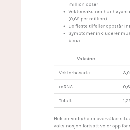
million doser
Vektorvaksiner har høyere 
(0,69 per million)
De fleste tilfeller oppstår i
Symptomer inkluderer mus
bena
Vaksine
Vektorbaserte
3,
mRNA
0,
Totalt
1,2
Helsemyndigheter overvåker sit
vaksinasjon fortsatt veier opp for