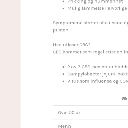
Prikking og nummenhet
Mulig lammelse i alvorlige t
Symptomene starter ofte i bena og 
pusten.
Hva utløser GBS?
GBS kommer som regel etter en in
2 av 3 GBS-pasienter hadde 
Campylobacter jejuni-bakte
Virus som influensa og COV
Økt
Over 50 år
Menn