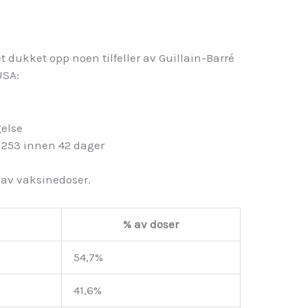
t dukket opp noen tilfeller av Guillain-Barré
USA:
else
r, 253 innen 42 dager
 av vaksinedoser.
% av doser
54,7%
41,6%