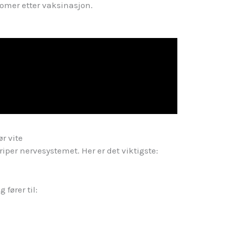
tomer etter vaksinasjon.
r vite
iper nervesystemet. Her er det viktigste:
fører til: