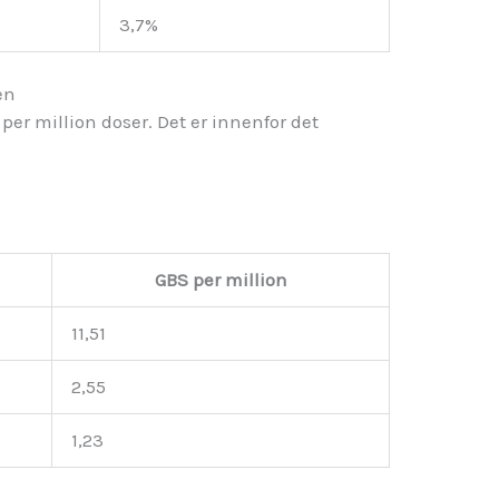
3,7%
en
per million doser. Det er innenfor det
GBS per million
11,51
2,55
1,23