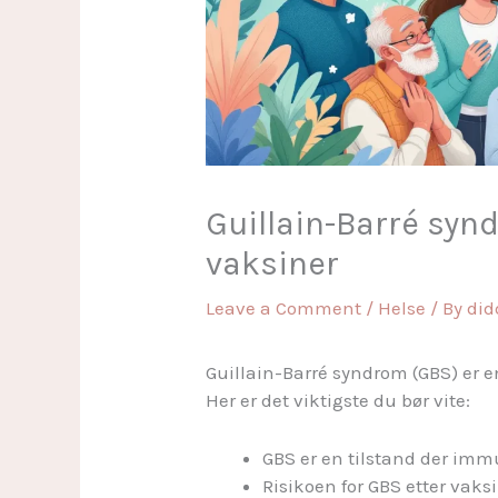
Guillain-Barré syn
vaksiner
Leave a Comment
/
Helse
/ By
di
Guillain-Barré syndrom (GBS) er e
Her er det viktigste du bør vite:
GBS er en tilstand der im
Risikoen for GBS etter vaksin