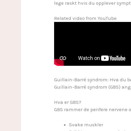
lege raskt hvis du opplever symp
Related video from YouTube
Guillain-Barré syndrom: Hva du bø
Guillain-Barré syndrom (GBS) angr
Hva er GBS?
GBS rammer de perifere nervene og 
Svake muskler