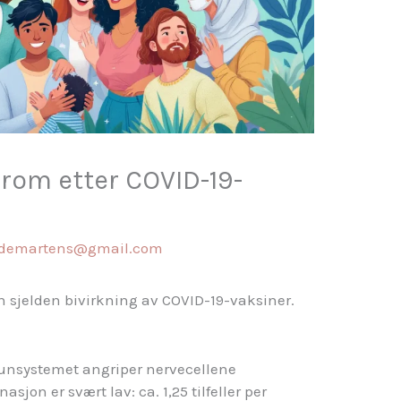
drom etter COVID-19-
ddemartens@gmail.com
n sjelden bivirkning av COVID-19-vaksiner.
munsystemet angriper nervecellene
asjon er svært lav: ca. 1,25 tilfeller per