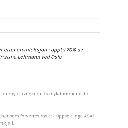
r etter en infeksjon i opptil 70% av
e Kristine Lehmann ved Oslo
ner er mye lavere enn fra sykdommene de
het som forverres raskt? Oppsøk lege ASAP.
skjell.