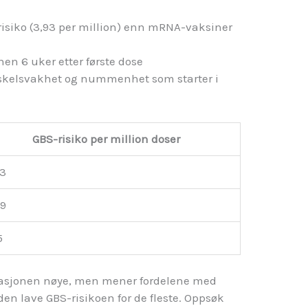
risiko (3,93 per million) enn mRNA-vaksiner
nnen 6 uker etter første dose
kelsvakhet og nummenhet som starter i
GBS-risiko per million doser
93
69
5
uasjonen nøye, men mener fordelene med
 den lave GBS-risikoen for de fleste. Oppsøk