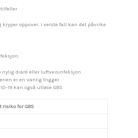
ilfeller
kryper oppover. I verste fall kan det påvirke
feksjon:
nylig diaré eller luftveisinfeksjon
rien er en vanlig trigger
ID-19 kan også utløse GBS
 risiko for GBS