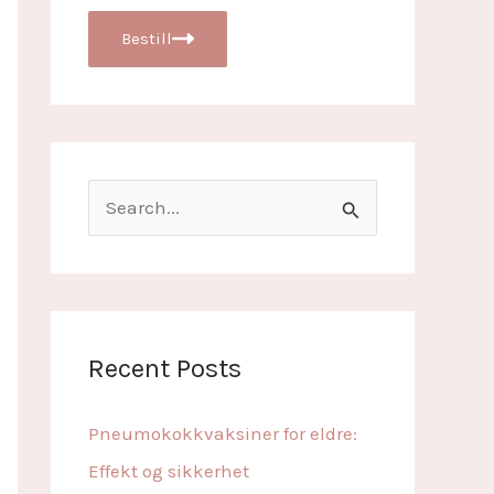
Bestill
S
e
a
r
c
Recent Posts
h
f
Pneumokokkvaksiner for eldre:
o
Effekt og sikkerhet