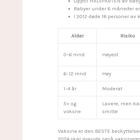
Opptil HALVPARTEN av bab
Babyer under 6 måneder er i
I 2012 døde 18 personer av 
Alder
Risiko
0-6 mnd
Høyest
6-12 mnd
Høy
1-4 år
Moderat
5+ og
Lavere, men k
voksne
smitte
Vaksine er den BESTE beskyttelsen
2024 skal gravide også vaksineres 