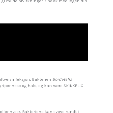
 gi milde bivirkninger. Snakk med legen din
uftveisinfeksjon. Bakterien
Bordetella
riper nese og hals, og kan være SKIKKELIG
 eller nyser. Bakteriene kan sveve rundt i