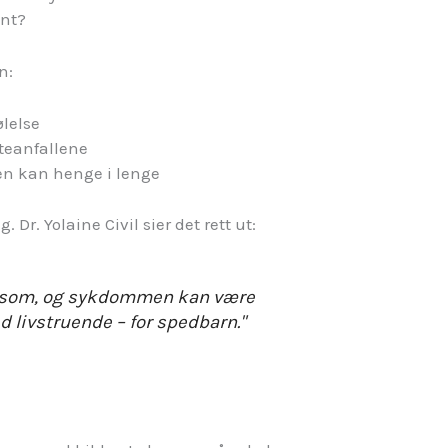
ant?
n:
ølelse
teanfallene
ten kan henge i lenge
. Dr. Yolaine Civil sier det rett ut:
ttsom, og sykdommen kan være
ed livstruende – for spedbarn."