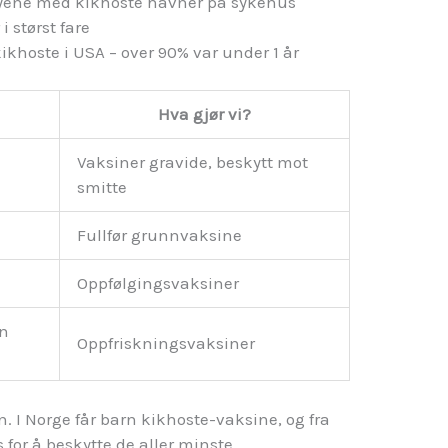
yene med kikhoste havner på sykehus
 størst fare
kikhoste i USA – over 90% var under 1 år
Hva gjør vi?
Vaksiner gravide, beskytt mot
smitte
Fullfør grunnvaksine
Oppfølgingsvaksiner
an
Oppfriskningsvaksiner
. I Norge får barn kikhoste-vaksine, og fra
for å beskytte de aller minste.