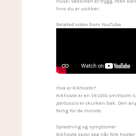
Husk: Vaksinen er trygg, men kan
hvis du er usikker.
Related video from YouTube
Hva er kikhoste?
Kikhoste er en VELDIG smittsom l
pertussis
er skurken bak. Den ang
farlig for de minste.
Spredning og symptomer
Kikhoste sprer seg når folk hoster