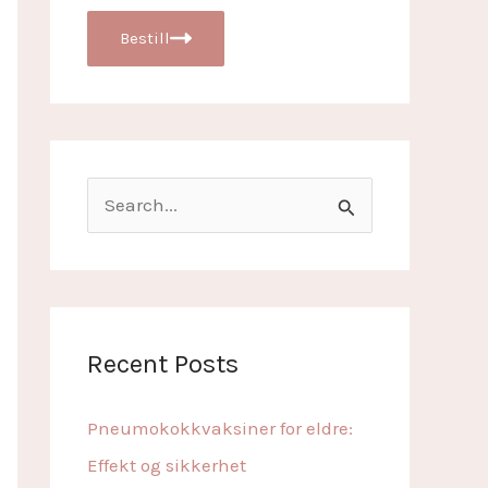
Bestill
S
e
a
r
c
Recent Posts
h
f
Pneumokokkvaksiner for eldre:
o
Effekt og sikkerhet