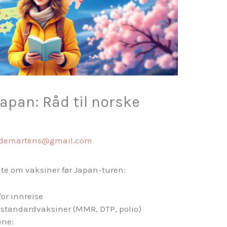
apan: Råd til norske
ddemartens@gmail.com
vite om vaksiner før Japan-turen:
or innreise
 standardvaksiner (MMR, DTP, polio)
ene: