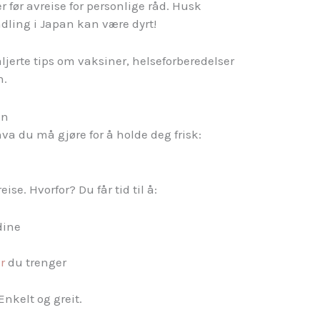
før avreise for personlige råd. Husk
dling i Japan kan være dyrt!
aljerte tips om vaksiner, helseforberedelser
n.
en
va du må gjøre for å holde deg frisk:
ise. Hvorfor? Du får tid til å:
dine
r
du trenger
nkelt og greit.