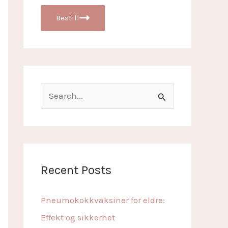
Bestill
S
e
a
r
c
Recent Posts
h
f
Pneumokokkvaksiner for eldre:
o
Effekt og sikkerhet