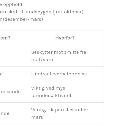
re opphold
du skal til landsbygda (juli-oktober)
ser (desember-mars)
vem?
Hvorfor?
Beskytter mot smitte fra
mat/vann
år
Hindrer leverbetennelse
Viktig ved mye
reisende
utendørsaktivitet
Vanlig i Japan desember-
ende
mars