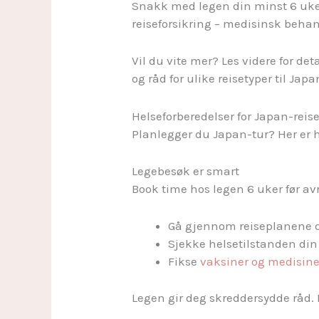
Snakk med legen din minst 6 uker 
reiseforsikring – medisinsk behan
Vil du vite mer? Les videre for det
og råd for ulike reisetyper til Japa
Helseforberedelser for Japan-reis
Planlegger du Japan-tur? Her er h
Legebesøk er smart
Book time hos legen 6 uker før avre
Gå gjennom reiseplanene 
Sjekke helsetilstanden din
Fikse
vaksiner og medisine
Legen gir deg skreddersydde råd. E