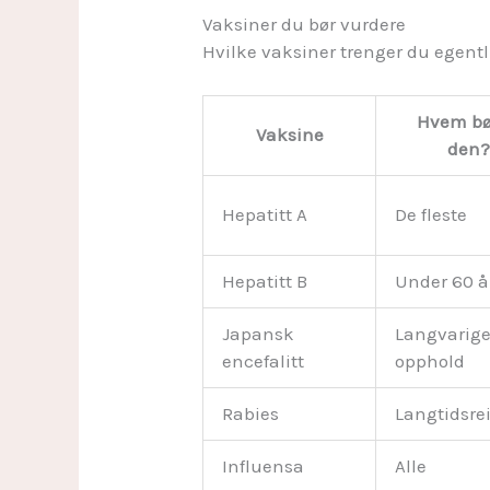
Vaksiner du bør vurdere
Hvilke vaksiner trenger du egentl
Hvem bø
Vaksine
den
Hepatitt A
De fleste
Hepatitt B
Under 60 å
Japansk
Langvarig
encefalitt
opphold
Rabies
Langtidsre
Influensa
Alle