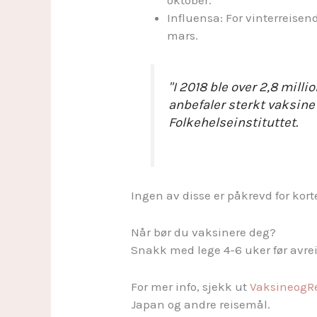
Influensa: For vinterreise
mars.
"I 2018 ble over 2,8 mill
anbefaler sterkt vaksine 
Folkehelseinstituttet.
Ingen av disse er påkrevd for kor
Når bør du vaksinere deg?
Snakk med lege 4-6 uker før avreise
For mer info, sjekk ut
VaksineogR
Japan og andre reisemål.