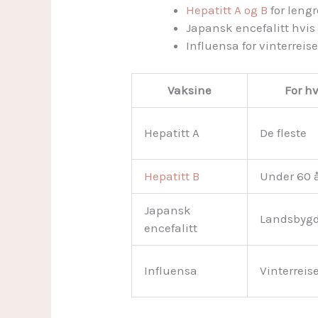
Hepatitt A og B
for leng
Japansk encefalitt hvis 
Influensa for vinterrei
Vaksine
For h
Hepatitt A
De fleste
Hepatitt B
Under 60 
Japansk
Landsbygd
encefalitt
Influensa
Vinterreis