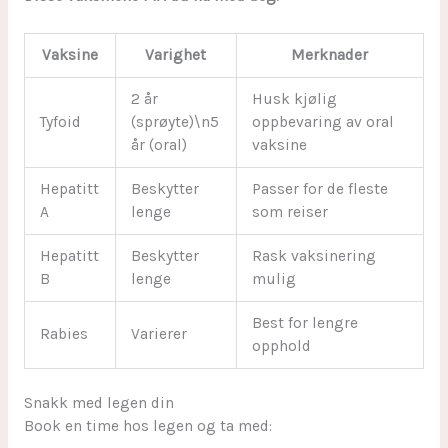
Vaksine
Varighet
Merknader
2 år
Husk kjølig
Tyfoid
(sprøyte)\n5
oppbevaring av oral
år (oral)
vaksine
Hepatitt
Beskytter
Passer for de fleste
A
lenge
som reiser
Hepatitt
Beskytter
Rask vaksinering
B
lenge
mulig
Best for lengre
Rabies
Varierer
opphold
Snakk med legen din
Book en time hos legen og ta med: