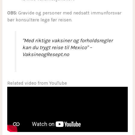
OBS:
Gravide og personer med nedsatt immunforsvar
bør konsultere lege før reisen.
"Med riktige vaksiner og forholdsregler
kan du trygt reise til Mexico" –
VaksineogResept.no
Related video from YouTube