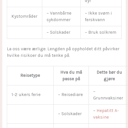
dyr
– Vannbårne
– Ikke svøm i
Kystområder
sykdommer
ferskvann
– Solskader
– Bruk solkrem
La oss være ærlige: Lengden på oppholdet ditt påvirker
hvilke risikoer du må tenke på.
Hva du må
Dette bør du
Reisetype
passe på
gjøre
–
1-2 ukers ferie
– Reisediare
Grunnvaksiner
–
Hepatitt A-
– Solskader
vaksine