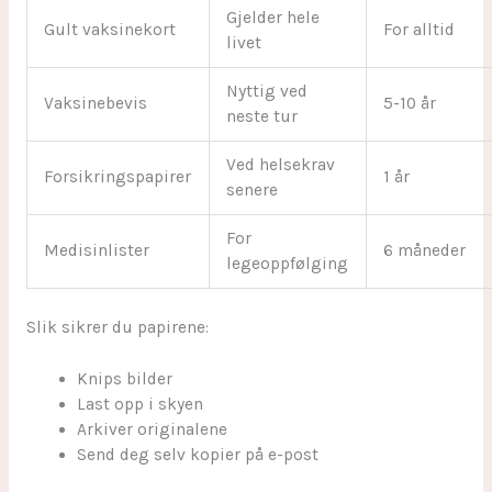
Gjelder hele
Gult vaksinekort
For alltid
livet
Nyttig ved
Vaksinebevis
5-10 år
neste tur
Ved helsekrav
Forsikringspapirer
1 år
senere
For
Medisinlister
6 måneder
legeoppfølging
Slik sikrer du papirene:
Knips bilder
Last opp i skyen
Arkiver originalene
Send deg selv kopier på e-post