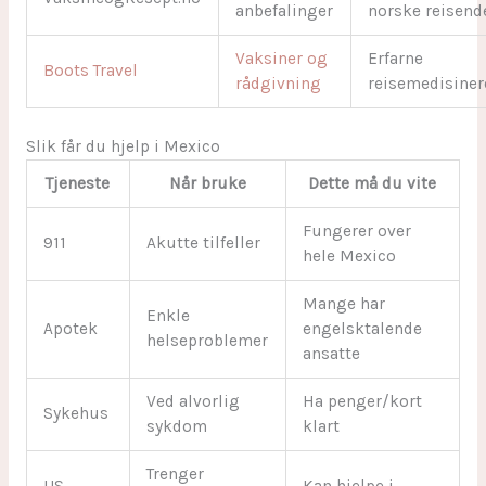
anbefalinger
norske reisend
Vaksiner og
Erfarne
Boots Travel
rådgivning
reisemedisiner
Slik får du hjelp i Mexico
Tjeneste
Når bruke
Dette må du vite
Fungerer over
911
Akutte tilfeller
hele Mexico
Mange har
Enkle
Apotek
engelsktalende
helseproblemer
ansatte
Ved alvorlig
Ha penger/kort
Sykehus
sykdom
klart
Trenger
US
Kan hjelpe i