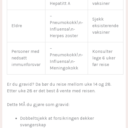
Hepatitt A
vaksiner
–
Sjekk
Pneumokokk\n-
Eldre
eksisterende
Influensa\n-
vaksiner
Herpes zoster
–
Personer med
Konsulter
Pneumokokk\n-
nedsatt
lege 6 uker
Influensa\n-
immunforsvar
før reise
Meningokokk
Er du gravid? Da bør du reise mellom uke 14 og 28.
Etter uke 28 er det best å vente med reisen.
Dette MÅ du gjøre som gravid:
Dobbeltsjekk at forsikringen dekker
svangerskap