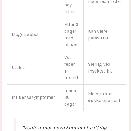
malariaområder
høy
feber
Etter 3
dager
Kan være
Magetrøbbel
med
parasitter
plager
Ved
feber
Særlig ved
Utslett
+
insektstikk
utslett
Innen
Malaria kan
Influensasymptomer
30
dukke opp sent
dager
"Montezumas hevn kommer fra dårlig