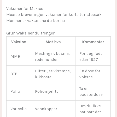
Vaksiner for Mexico
Mexico krever ingen vaksiner for korte turistbesøk.
Men her er vaksinene du bør ha:
Grunnvaksiner du trenger
Vaksine
Mot hva
Kommentar
Meslinger, kusma,
For deg født
MMR
røde hunder
etter 1957
Difteri, stivkrampe,
Én dose for
DTP
kikhoste
voksne
Ta en
Polio
Poliomyelitt
boosterdose
Om du ikke
Varicella
Vannkopper
har hatt det