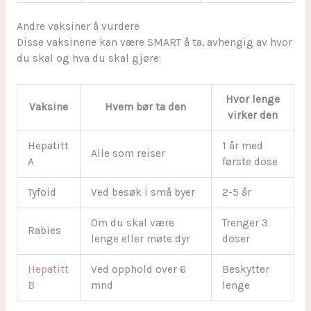
Andre vaksiner å vurdere
Disse vaksinene kan være SMART å ta, avhengig av hvor
du skal og hva du skal gjøre:
Hvor lenge
Vaksine
Hvem bør ta den
virker den
Hepatitt
1 år med
Alle som reiser
A
første dose
Tyfoid
Ved besøk i små byer
2-5 år
Om du skal være
Trenger 3
Rabies
lenge eller møte dyr
doser
Hepatitt
Ved opphold over 6
Beskytter
B
mnd
lenge