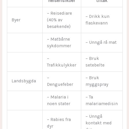
helserisikoer
tiltak
– Reisediare
– Drikk kun
Byer
(40% av
flaskevann
besøkende)
– Matbårne
– Unngå rå mat
sykdommer
–
– Bruk
Trafikkulykker
setebelte
–
– Bruk
Landsbygda
Denguefeber
myggspray
– Malaria i
– Ta
noen stater
malariamedisin
– Unngå
– Rabies fra
kontakt med
dyr