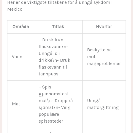
Her er de viktigste tiltakene for å unngå sykdom i
Mexico:
Område
Tiltak
Hvorfor
– Drikk kun
flaskevann\n-
Beskyttelse
Unngå is i
Vann
mot
drikke\n- Bruk
mageproblemer
flaskevann til
tannpuss
– Spis
gjennomstekt
mat\n- Dropp rå
Unngå
Mat
sjømat\n- Velg
matforgiftning
populære
spisesteder