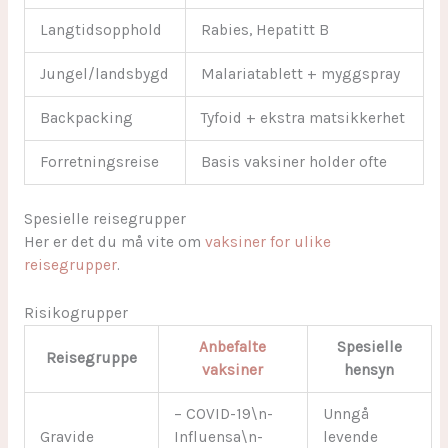
Langtidsopphold
Rabies, Hepatitt B
Jungel/landsbygd
Malariatablett + myggspray
Backpacking
Tyfoid + ekstra matsikkerhet
Forretningsreise
Basis vaksiner holder ofte
Spesielle reisegrupper
Her er det du må vite om
vaksiner for ulike
reisegrupper
.
Risikogrupper
Anbefalte
Spesielle
Reisegruppe
vaksiner
hensyn
– COVID-19\n-
Unngå
Gravide
Influensa\n-
levende