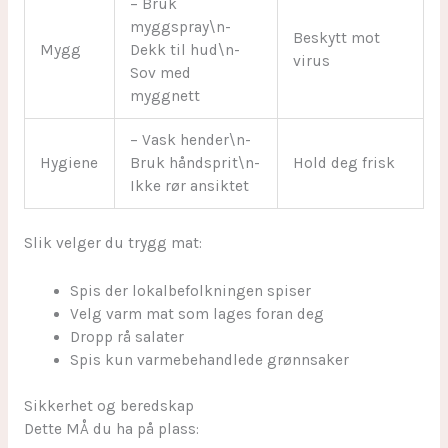
– Bruk
myggspray\n-
Beskytt mot
Mygg
Dekk til hud\n-
virus
Sov med
myggnett
– Vask hender\n-
Hygiene
Bruk håndsprit\n-
Hold deg frisk
Ikke rør ansiktet
Slik velger du trygg mat:
Spis der lokalbefolkningen spiser
Velg varm mat som lages foran deg
Dropp rå salater
Spis kun varmebehandlede grønnsaker
Sikkerhet og beredskap
Dette MÅ du ha på plass: