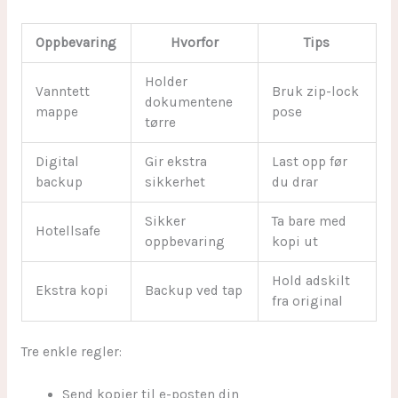
Oppbevaring
Hvorfor
Tips
Holder
Vanntett
Bruk zip-lock
dokumentene
mappe
pose
tørre
Digital
Gir ekstra
Last opp før
backup
sikkerhet
du drar
Sikker
Ta bare med
Hotellsafe
oppbevaring
kopi ut
Hold adskilt
Ekstra kopi
Backup ved tap
fra original
Tre enkle regler:
Send kopier til e-posten din