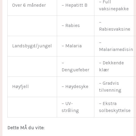
– Full
Over 6 måneder
– Hepatitt B
vaksinepakke
–
– Rabies
Rabiesvaksine
–
Landsbygd/jungel
– Malaria
Malariamedisin
–
– Dekkende
Denguefeber
klær
– Gradvis
Høyfjell
– Høydesyke
tilvenning
– UV-
– Ekstra
stråling
solbeskyttelse
Dette MÅ du vite: