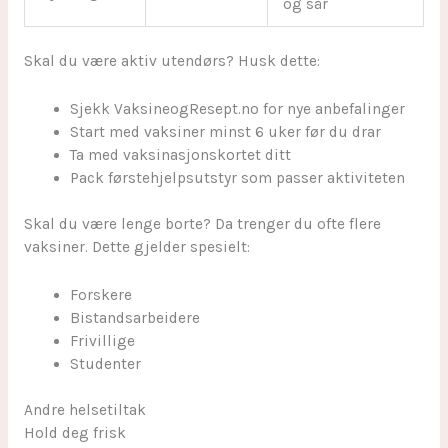
og sår
Skal du være aktiv utendørs? Husk dette:
Sjekk VaksineogResept.no for nye anbefalinger
Start med vaksiner minst 6 uker før du drar
Ta med vaksinasjonskortet ditt
Pack førstehjelpsutstyr som passer aktiviteten
Skal du være lenge borte? Da trenger du ofte flere
vaksiner. Dette gjelder spesielt:
Forskere
Bistandsarbeidere
Frivillige
Studenter
sbb-itb-174f019
Andre helsetiltak
Hold deg frisk