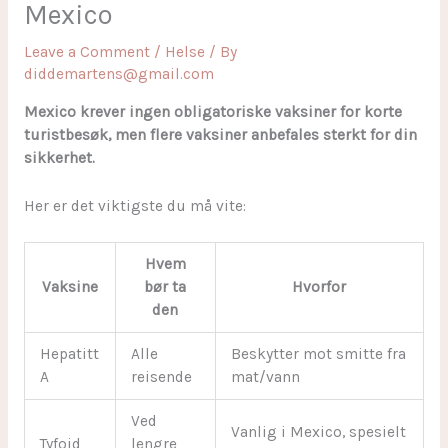
Mexico
Leave a Comment
/
Helse
/ By
diddemartens@gmail.com
Mexico krever ingen obligatoriske vaksiner for korte
turistbesøk, men flere vaksiner anbefales sterkt for din
sikkerhet.
Her er det viktigste du må vite:
Hvem
Vaksine
bør ta
Hvorfor
den
Hepatitt
Alle
Beskytter mot smitte fra
A
reisende
mat/vann
Ved
Vanlig i Mexico, spesielt
Tyfoid
lengre